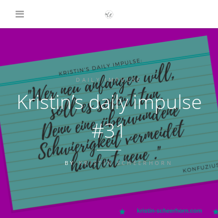
DAILY IMPULSE
Kristin’s daily impulse
#31
BY
KRISTIN SCHEERHORN