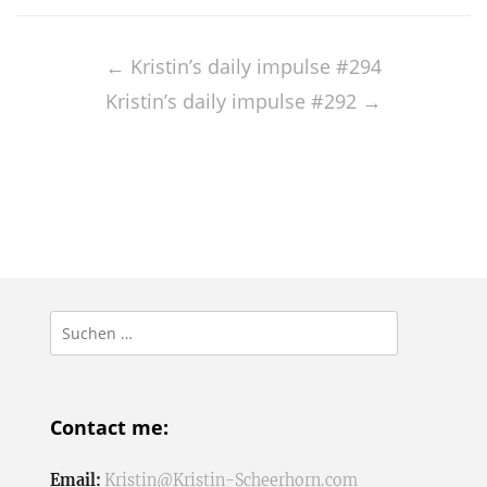
Post
navigation
←
Kristin’s daily impulse #294
Kristin’s daily impulse #292
→
Suchen
nach:
Contact me:
Email:
Kristin@Kristin-Scheerhorn.com