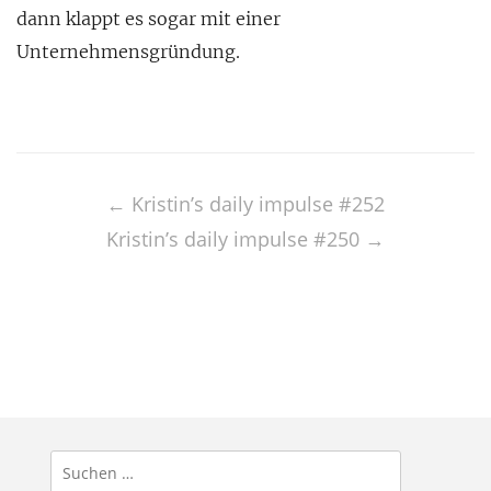
dann klappt es sogar mit einer
Unternehmensgründung.
Post
navigation
←
Kristin’s daily impulse #252
Kristin’s daily impulse #250
→
Suchen