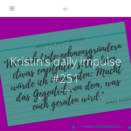
DAILY IMPULSE
Kristin’s daily impulse
#251
BY
KRISTIN SCHEERHORN