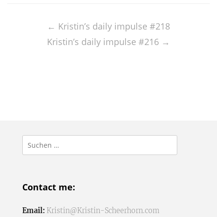
Post
navigation
←
Kristin’s daily impulse #218
Kristin’s daily impulse #216
→
Suchen
nach:
Contact me:
Email:
Kristin@Kristin-Scheerhorn.com