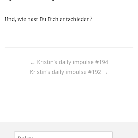
Und, wie hast Du Dich entschieden?
Post
navigation
←
Kristin’s daily impulse #194
Kristin’s daily impulse #192
→
Suchen