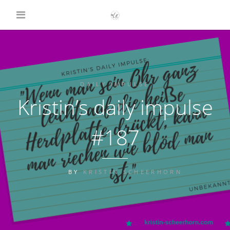
DAILY IMPULSE
Kristin’s daily impulse
#187
BY
KRISTIN SCHEERHORN