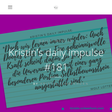
DAILY IMPULSE
Kristin’s daily impulse
#181
BY
KRISTIN SCHEERHORN