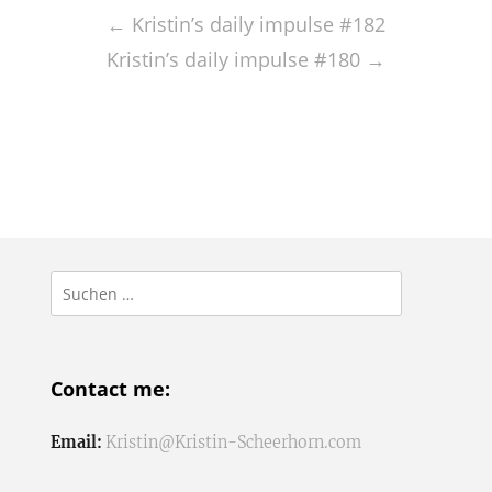
navigation
←
Kristin’s daily impulse #182
Kristin’s daily impulse #180
→
Suchen
nach:
Contact me:
Email:
Kristin@Kristin-Scheerhorn.com