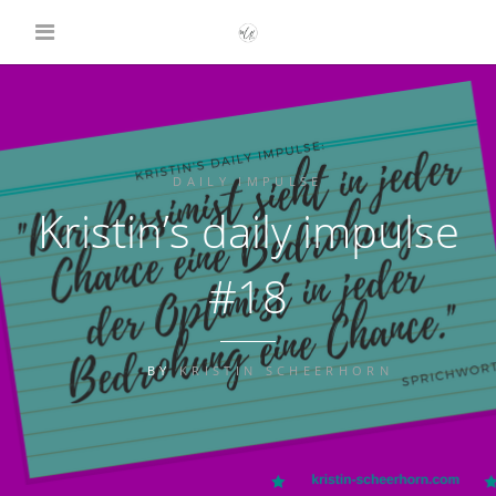
DAILY IMPULSE
Kristin’s daily impulse
#18
BY
KRISTIN SCHEERHORN