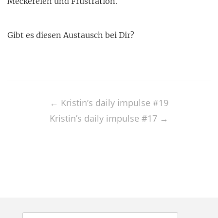
Meckereien und Frustration.
Gibt es diesen Austausch bei Dir?
Post
navigation
←
Kristin’s daily impulse #19
Kristin’s daily impulse #17
→