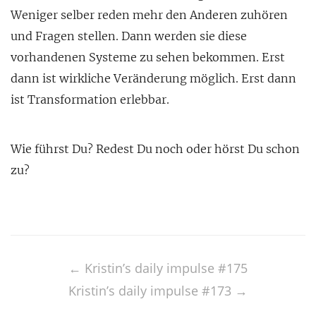
Weniger selber reden mehr den Anderen zuhören
und Fragen stellen. Dann werden sie diese
vorhandenen Systeme zu sehen bekommen. Erst
dann ist wirkliche Veränderung möglich. Erst dann
ist Transformation erlebbar.
Wie führst Du? Redest Du noch oder hörst Du schon
zu?
Post
navigation
←
Kristin’s daily impulse #175
Kristin’s daily impulse #173
→