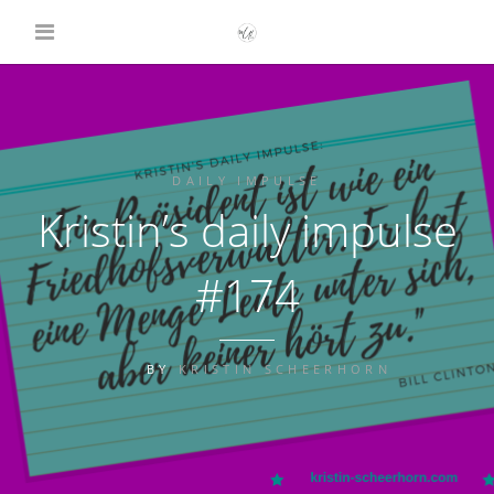
DAILY IMPULSE
Kristin’s daily impulse
#174
BY
KRISTIN SCHEERHORN