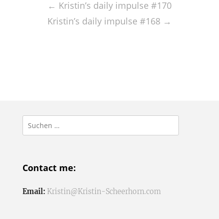
navigation
←
Kristin’s daily impulse #170
Kristin’s daily impulse #168
→
Suchen
nach:
Contact me:
Email:
Kristin@Kristin-Scheerhorn.com