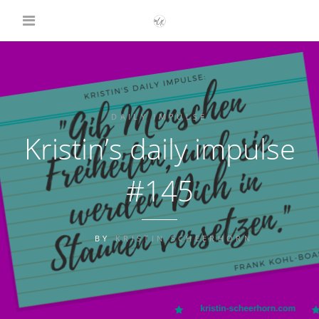
DAILY IMPULSE
Kristin’s daily impulse
#145
BY
KRISTIN SCHEERHORN