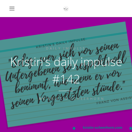
DAILY IMPULSE
Kristin’s daily impulse
#142
BY
KRISTIN SCHEERHORN