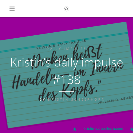
DAILY IMPULSE
Kristin’s daily impulse
#138
BY
KRISTIN SCHEERHORN