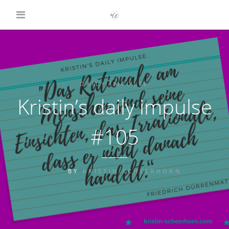
DAILY IMPULSE
Kristin’s daily impulse
#105
BY
KRISTIN SCHEERHORN