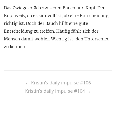
Das Zwiegespräch zwischen Bauch und Kopf. Der
Kopf weiß,
ob es sinnvoll ist, ob eine Entscheidung
richtig ist. Doch der Bauch hilft eine gute
Entscheidung zu treffen. Häufig fühlt sich der
Mensch damit wohler. Wichtig ist, den Unterschied
zu kennen.
Post
navigation
←
Kristin’s daily impulse #106
Kristin’s daily impulse #104
→